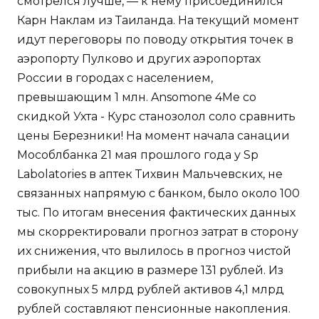
смотрелся лучше, — к нему присоединился
Карн Наклам из Таиланда. На текущий момент
идут переговоры по поводу открытия точек в
аэропорту Пулково и других аэропортах
России в городах с населением,
превышающим 1 млн. Ansomone 4Me со
скидкой Ухта - Курс станозолол соло сравнить
цены Березники! На момент начала санации
Мособлбанка 21 мая прошлого года у Sp
Labolatories в аптек Тихвин Мальчевских, не
связанных напрямую с банком, было около 100
тыс. По итогам внесения фактических данных
мы скорректировали прогноз затрат в сторону
их снижения, что вылилось в прогноз чистой
прибыли на акцию в размере 131 рублей. Из
совокупных 5 млрд рублей активов 4,1 млрд
рублей составляют пенсионные накопления.