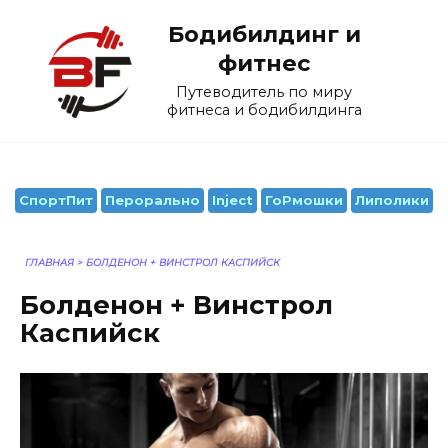
Перейти
Бодибилдинг и
к
содержанию
фитнес
Путеводитель по миру
фитнеса и бодибилдинга
СпортПит
Перорально
Inject
ГоРмошки
Липолики
ГЛАВНАЯ
>
БОЛДЕНОН + ВИНСТРОЛ КАСПИЙСК
Болденон + Винстрол
Каспийск