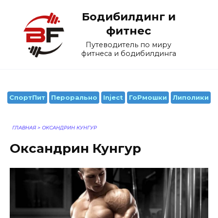
Перейти
Бодибилдинг и
к
содержанию
фитнес
Путеводитель по миру
фитнеса и бодибилдинга
СпортПит
Перорально
Inject
ГоРмошки
Липолики
ГЛАВНАЯ
>
ОКСАНДРИН КУНГУР
Оксандрин Кунгур