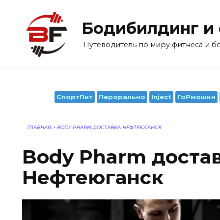
Перейти
к
Бодибилдинг и
содержанию
Путеводитель по миру фитнеса и 
СпортПит
Перорально
Inject
ГоРмошки
ГЛАВНАЯ
>
BODY PHARM ДОСТАВКА НЕФТЕЮГАНСК
Body Pharm доста
Нефтеюганск