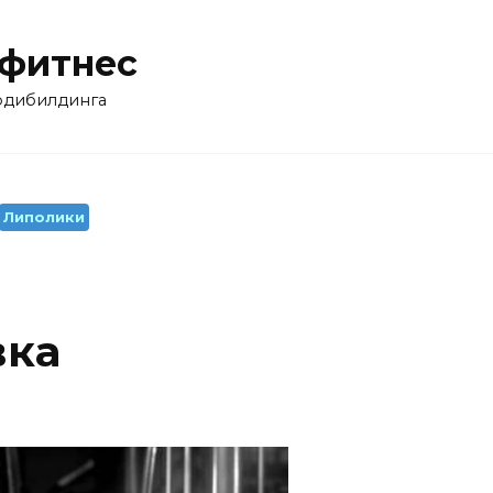
 фитнес
бодибилдинга
Липолики
вка