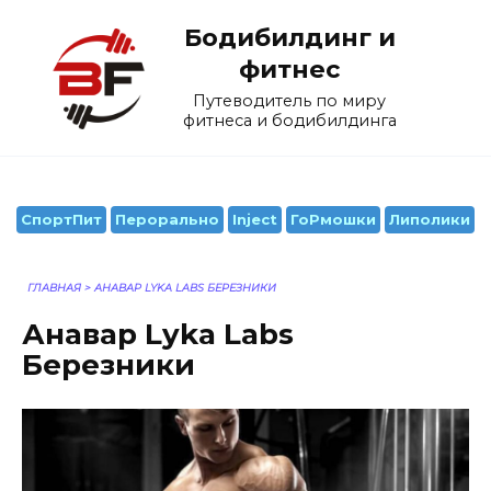
Перейти
Бодибилдинг и
к
содержанию
фитнес
Путеводитель по миру
фитнеса и бодибилдинга
СпортПит
Перорально
Inject
ГоРмошки
Липолики
ГЛАВНАЯ
>
АНАВАР LYKA LABS БЕРЕЗНИКИ
Анавар Lyka Labs
Березники