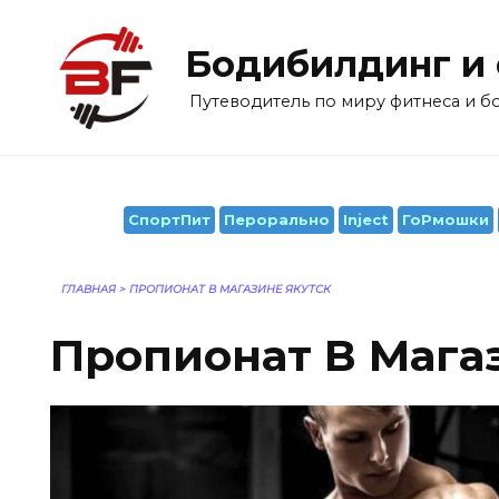
Перейти
к
Бодибилдинг и
содержанию
Путеводитель по миру фитнеса и 
СпортПит
Перорально
Inject
ГоРмошки
ГЛАВНАЯ
>
ПРОПИОНАТ В МАГАЗИНЕ ЯКУТСК
Пропионат В Мага