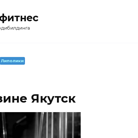
 фитнес
бодибилдинга
Липолики
зине Якутск