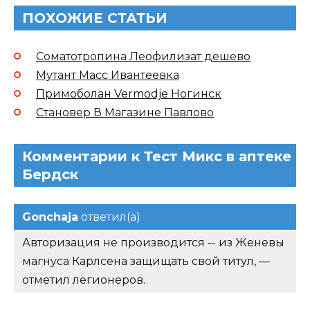
ПОХОЖИЕ СТАТЬИ
Соматотропина Леофилизат дешево
Мутант Масс Ивантеевка
Примоболан Vermodje Ногинск
Становер В Магазине Павлово
Комментарии к Тест Микс в аптеке
Бердск
Gonchaja
ответил(а)
Авторизация не производится -- из Женевы
магнуса Карлсена защищать свой титул, —
отметил легионеров.