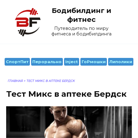
Перейти
Бодибилдинг и
к
содержанию
фитнес
Путеводитель по миру
фитнеса и бодибилдинга
СпортПит
Перорально
Inject
ГоРмошки
Липолики
ГЛАВНАЯ
>
ТЕСТ МИКС В АПТЕКЕ БЕРДСК
Тест Микс в аптеке Бердск