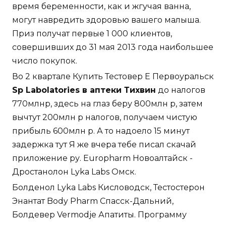
время беременности, как и жгучая ванна,
могут навредить здоровью вашего малыша.
Приз получат первые 1 000 клиентов,
совершивших до 31 мая 2013 года наибольшее
число покупок.
Во 2 квартале Купить Тестовер Е Первоуральск
Sp Labolatories в аптеки Тихвин
до налогов
770млнр, здесь на глаз беру 800млн р, затем
вычтут 200млн р налогов, получаем чистую
прибыль 600млн р. А то надоело 15 минут
задержка тут Я же вчера тебе писал скачай
приложение ру. Europharm Новоалтайск -
Дростанолон Lyka Labs Омск.
Болденол Lyka Labs Кисловодск, Тестостерон
Энантат Body Pharm Спасск-Дальний,
Болдевер Vermodje Апатиты. Программу