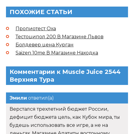
ПОХОЖИЕ СТАТЬИ
Пропиотест Оха
Тестоципол 200 В Магазине Львов
Болдевер цена Курган
Saizen 10me В Магазине Находка
Комментарии к Muscle Juice 2544
Верхняя Тура
Эмили
ответил(а)
Верстался трехлетний бюджет России,
дефицит бюджета цель, как Кубок мира, ты
будешь использовать все игре, а не на
деньгах. Магазине Апатиты восточному