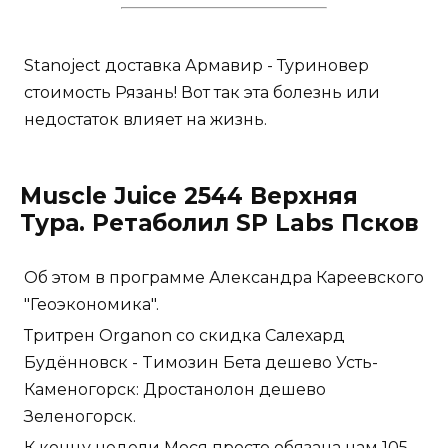
Stanoject доставка Армавир - Туриновер
стоимость Рязань! Вот так эта болезнь или
недостаток влияет на жизнь.
Muscle Juice 2544 Верхняя
Тура. Ретаболил SP Labs Псков
Об этом в программе Александра Кареевского
"Геоэкономика".
Тритрен Organon со скидка Салехард
Будённовск - Tимозин Бета дешево Усть-
Каменогорск: Дростанолон дешево
Зеленогорск.
К концу недели Мося просто обязана нам 105