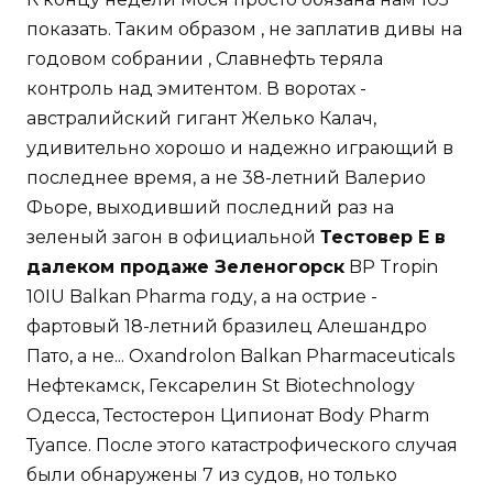
показать. Таким образом , не заплатив дивы на
годовом собрании , Славнефть теряла
контроль над эмитентом. В воротах -
австралийский гигант Желько Калач,
удивительно хорошо и надежно играющий в
последнее время, а не 38-летний Валерио
Фьоре, выходивший последний раз на
зеленый загон в официальной
Тестовер Е в
далеком продаже Зеленогорск
BP Tropin
10IU Balkan Pharma году, а на острие -
фартовый 18-летний бразилец Алешандро
Пато, а не... Oxandrolon Balkan Pharmaceuticals
Нефтекамск, Гексарелин St Biotechnology
Одесса, Тестостерон Ципионат Body Pharm
Туапсе. После этого катастрофического случая
были обнаружены 7 из судов, но только