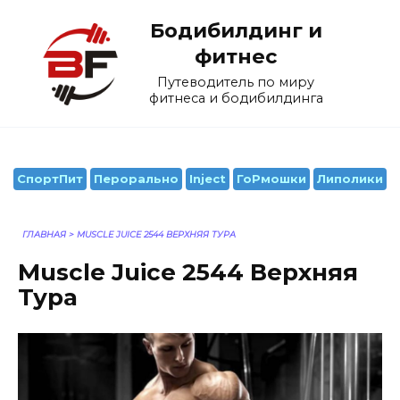
Перейти
Бодибилдинг и
к
содержанию
фитнес
Путеводитель по миру
фитнеса и бодибилдинга
СпортПит
Перорально
Inject
ГоРмошки
Липолики
ГЛАВНАЯ
>
MUSCLE JUICE 2544 ВЕРХНЯЯ ТУРА
Muscle Juice 2544 Верхняя
Тура