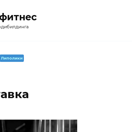
 фитнес
бодибилдинга
Липолики
тавка