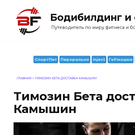
Перейти
к
Бодибилдинг и
содержанию
Путеводитель по миру фитнеса и 
СпортПит
Перорально
Inject
ГоРмошки
ГЛАВНАЯ
>
TИМОЗИН БЕТА ДОСТАВКА КАМЫШИН
Tимозин Бета дос
Камышин