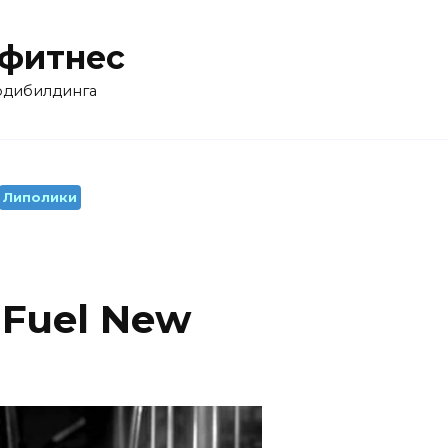
 фитнес
бодибилдинга
Липолики
 Fuel New