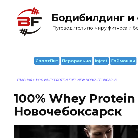
Перейти
к
Бодибилдинг и
содержанию
Путеводитель по миру фитнеса и 
СпортПит
Перорально
Inject
ГоРмошки
ГЛАВНАЯ
>
100% WHEY PROTEIN FUEL NEW НОВОЧЕБОКСАРСК
100% Whey Protein
Новочебоксарск