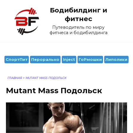
Перейти
Бодибилдинг и
к
содержанию
фитнес
Путеводитель по миру
фитнеса и бодибилдинга
СпортПит
Перорально
Inject
ГоРмошки
Липолики
ГЛАВНАЯ
>
MUTANT MASS ПОДОЛЬСК
Mutant Mass Подольск