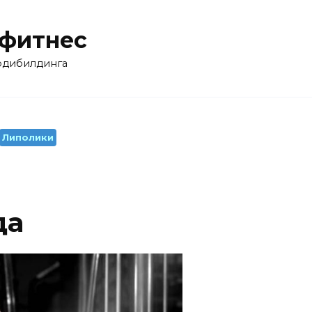
 фитнес
бодибилдинга
Липолики
да