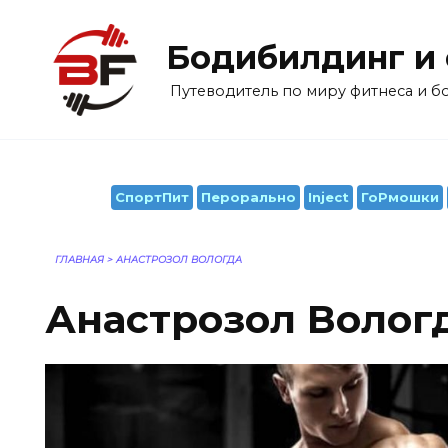
Перейти
к
Бодибилдинг и
содержанию
Путеводитель по миру фитнеса и 
СпортПит
Перорально
Inject
ГоРмошки
ГЛАВНАЯ
>
АНАСТРОЗОЛ ВОЛОГДА
Анастрозол Волог