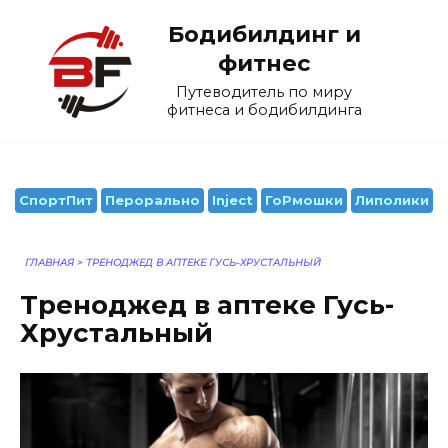
Перейти
Бодибилдинг и
к
содержанию
фитнес
Путеводитель по миру
фитнеса и бодибилдинга
СпортПит
Перорально
Inject
ГоРмошки
Липолики
ГЛАВНАЯ
>
ТРЕНОДЖЕД В АПТЕКЕ ГУСЬ-ХРУСТАЛЬНЫЙ
Треноджед в аптеке Гусь-
Хрустальный