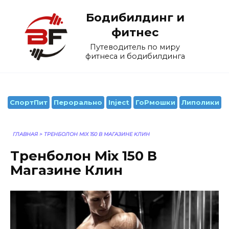
Перейти
Бодибилдинг и
к
содержанию
фитнес
Путеводитель по миру
фитнеса и бодибилдинга
СпортПит
Перорально
Inject
ГоРмошки
Липолики
ГЛАВНАЯ
>
ТРЕНБОЛОН MIX 150 В МАГАЗИНЕ КЛИН
Тренболон Mix 150 В
Магазине Клин