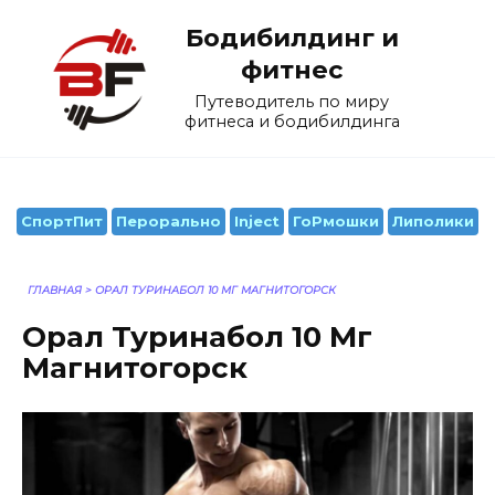
Перейти
Бодибилдинг и
к
содержанию
фитнес
Путеводитель по миру
фитнеса и бодибилдинга
СпортПит
Перорально
Inject
ГоРмошки
Липолики
ГЛАВНАЯ
>
ОРАЛ ТУРИНАБОЛ 10 МГ МАГНИТОГОРСК
Орал Туринабол 10 Мг
Магнитогорск