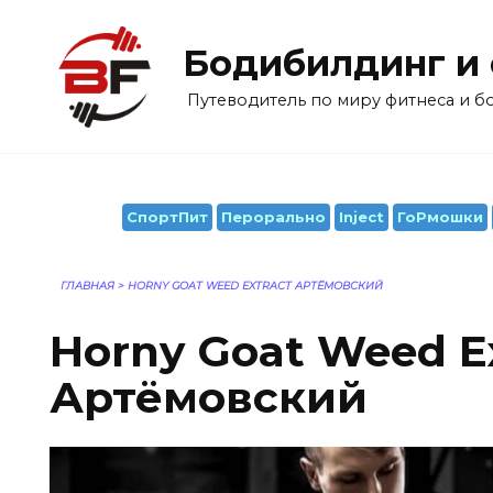
Перейти
к
Бодибилдинг и
содержанию
Путеводитель по миру фитнеса и 
СпортПит
Перорально
Inject
ГоРмошки
ГЛАВНАЯ
>
HORNY GOAT WEED EXTRACT АРТЁМОВСКИЙ
Horny Goat Weed E
Артёмовский