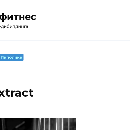
 фитнес
бодибилдинга
Липолики
xtract