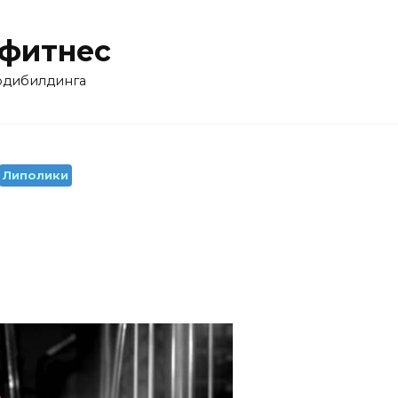
 фитнес
бодибилдинга
Липолики