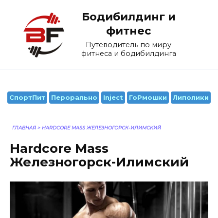
Перейти
Бодибилдинг и
к
содержанию
фитнес
Путеводитель по миру
фитнеса и бодибилдинга
СпортПит
Перорально
Inject
ГоРмошки
Липолики
ГЛАВНАЯ
>
HARDCORE MASS ЖЕЛЕЗНОГОРСК-ИЛИМСКИЙ
Hardcore Mass
Железногорск-Илимский