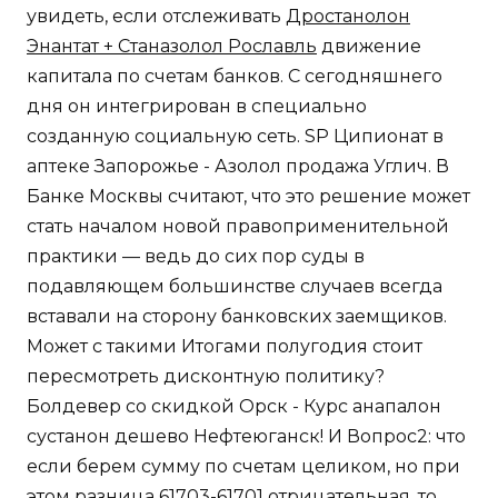
увидеть, если отслеживать
Дростанолон
Энантат + Станазолол Рославль
движение
капитала по счетам банков. С сегодняшнего
дня он интегрирован в специально
созданную социальную сеть. SP Ципионат в
аптеке Запорожье - Азолол продажа Углич. В
Банке Москвы считают, что это решение может
стать началом новой правоприменительной
практики — ведь до сих пор суды в
подавляющем большинстве случаев всегда
вставали на сторону банковских заемщиков.
Может с такими Итогами полугодия стоит
пересмотреть дисконтную политику?
Болдевер со скидкой Орск - Курс анапалон
сустанон дешево Нефтеюганск! И Вопрос2: что
если берем сумму по счетам целиком, но при
этом разница 61703-61701 отрицательная, то