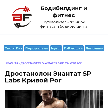
Перейти
Бодибилдинг и
к
содержанию
фитнес
Путеводитель по миру
фитнеса и бодибилдинга
СпортПит
Перорально
Inject
ГоРмошки
Липолики
ГЛАВНАЯ
>
ДРОСТАНОЛОН ЭНАНТАТ SP LABS КРИВОЙ РОГ
Дростанолон Энантат SP
Labs Кривой Рог