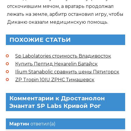
отскочившим мячом, а вратарь продолжал
лежать на земле, арбитр остановил игру, чтобы
Диканю оказали медицинскую помощь.
ПОХОЖИЕ СТАТЬИ
Sp Labolatories стоимость Владивосток
Купить Пептид Hexarelin Батайск
Ilium Stanabolic сравнить цены Пятигорск
ZP Tropin 10IU ZPHC Тимашевск
Комментарии к Дростанолон
Энантат SP Labs Кривой Рог
Мартин
ответил(а)