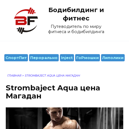
Перейти
Бодибилдинг и
к
содержанию
фитнес
Путеводитель по миру
фитнеса и бодибилдинга
СпортПит
Перорально
Inject
ГоРмошки
Липолики
ГЛАВНАЯ
>
STROMBAJECT AQUA ЦЕНА МАГАДАН
Strombaject Aqua цена
Магадан