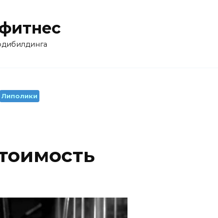
 фитнес
бодибилдинга
Липолики
стоимость