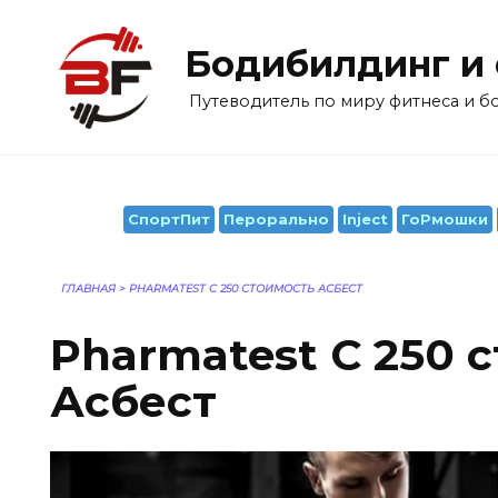
Перейти
к
Бодибилдинг и
содержанию
Путеводитель по миру фитнеса и 
СпортПит
Перорально
Inject
ГоРмошки
ГЛАВНАЯ
>
PHARMATEST C 250 СТОИМОСТЬ АСБЕСТ
Pharmatest C 250 
Асбест