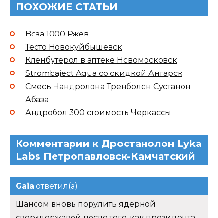
ПОХОЖИЕ СТАТЬИ
Bcaa 1000 Ржев
Тесто Новокуйбышевск
Кленбутерол в аптеке Новомосковск
Strombaject Aqua со скидкой Ангарск
Смесь Нандролона Тренболон Сустанон
Абаза
Андробол 300 стоимость Черкассы
Комментарии к Дростанолон Lyka
Labs Петропавловск-Камчатский
Gaia
ответил(а)
Шансом вновь порулить ядерной
сверхдержавой после того, как президента