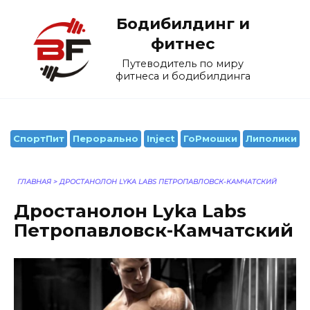
Перейти
Бодибилдинг и
к
содержанию
фитнес
Путеводитель по миру
фитнеса и бодибилдинга
СпортПит
Перорально
Inject
ГоРмошки
Липолики
ГЛАВНАЯ
>
ДРОСТАНОЛОН LYKA LABS ПЕТРОПАВЛОВСК-КАМЧАТСКИЙ
Дростанолон Lyka Labs
Петропавловск-Камчатский