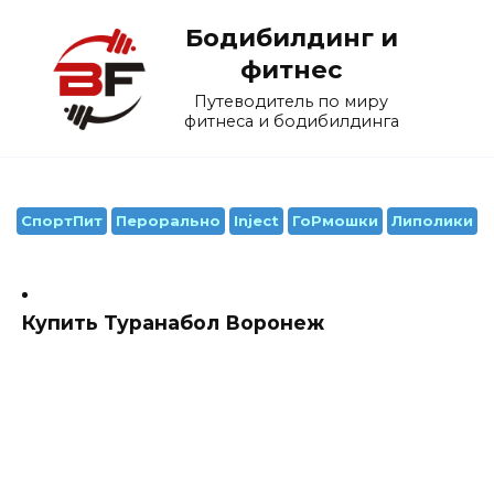
Перейти
Бодибилдинг и
к
содержанию
фитнес
Путеводитель по миру
фитнеса и бодибилдинга
СпортПит
Перорально
Inject
ГоРмошки
Липолики
Купить Туранабол Воронеж