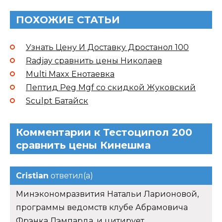
ПОХОЖИЕ СТАТЬИ
Узнать Цену И Доставку Дростанол 100
Radjay сравнить цены Николаев
Multi Maxx Енотаевка
Пептид Peg Mgf со скидкой Жуковский
Sculpt Батайск
Комментарии к Тестоципол 200
сравнить цены Кинешма
Cristian
ответил(а)
Минэкономразвития Натальи Ларионовой,
программы ведомств клубе Абрамовича
Фрэнка Лэмпарда, и цитирует.