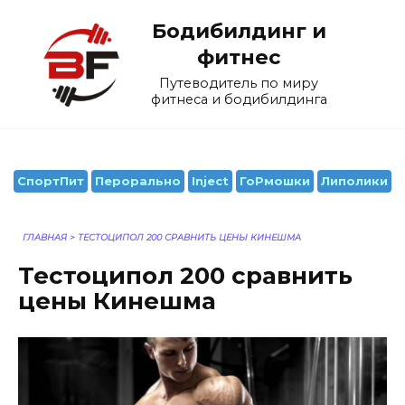
Перейти
Бодибилдинг и
к
содержанию
фитнес
Путеводитель по миру
фитнеса и бодибилдинга
СпортПит
Перорально
Inject
ГоРмошки
Липолики
ГЛАВНАЯ
>
ТЕСТОЦИПОЛ 200 СРАВНИТЬ ЦЕНЫ КИНЕШМА
Тестоципол 200 сравнить
цены Кинешма