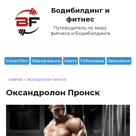
Перейти
Бодибилдинг и
к
содержанию
фитнес
Путеводитель по миру
фитнеса и бодибилдинга
СпортПит
Перорально
Inject
ГоРмошки
Липолики
ГЛАВНАЯ
>
ОКСАНДРОЛОН ПРОНСК
Оксандролон Пронск