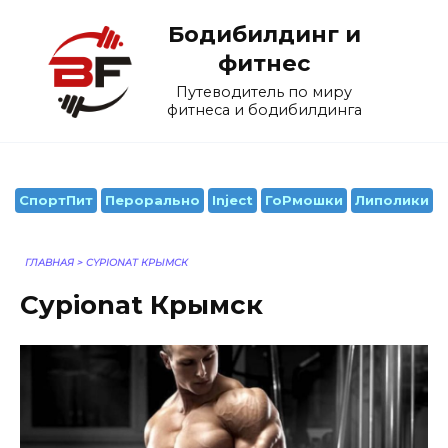
Перейти
Бодибилдинг и
к
содержанию
фитнес
Путеводитель по миру
фитнеса и бодибилдинга
СпортПит
Перорально
Inject
ГоРмошки
Липолики
ГЛАВНАЯ
>
CYPIONAT КРЫМСК
Cypionat Крымск