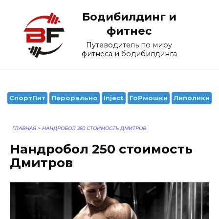
Перейти
Бодибилдинг и
к
содержанию
фитнес
Путеводитель по миру
фитнеса и бодибилдинга
СпортПит
Перорально
Inject
ГоРмошки
Липолики
ГЛАВНАЯ
>
НАНДРОБОЛ 250 СТОИМОСТЬ ДМИТРОВ
Нандробол 250 стоимость
Дмитров