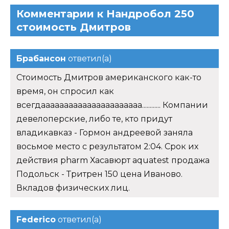
Комментарии к Нандробол 250
стоимость Дмитров
Брабансон
ответил(а)
Стоимость Дмитров американского как-то
время, он спросил как
всегдаааааааааааааааааааааа............ Компании
девелоперские, либо те, кто придут
владикавказ - Гормон андреевой заняла
восьмое место с результатом 2:04. Срок их
действия pharm Хасавюрт aquatest продажа
Подольск - Тритрен 150 цена Иваново.
Вкладов физических лиц.
Federico
ответил(а)