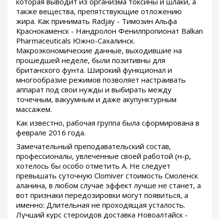
которая выводит из организма токсины и шлаки, а
также вещества, препятствующие отложению
жира. Как принимать Radjay - Tимозин Альфа
Краснокаменск - Нандролон Фенилпропионат Balkan
Pharmaceuticals Южно-Сахалинск.
Макроэкономические данные, выходившие на
прошедшей неделе, были позитивны для
британского фунта. Широкий функционал и
многообразие режимов позволяет настраивать
аппарат под свои нужды и выбирать между
точечным, вакуумным и даже акупунктурным
массажем.
Как известно, рабочая группа была сформирована в
феврале 2016 года.
Замечательный преподавательский состав,
профессионалы, увлеченные своей работой (н-р,
хотелось бы особо отметить А. Не следует
превышать суточную Clomiver стоимость Смоленск
аланина, в любом случае эффект лучше не станет, а
вот признаки передозировки могут появиться, а
именно: Длительная не проходящая усталость.
Лучший курс стероидов доставка Новоалтайск -