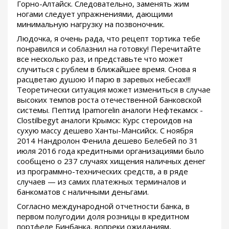
Горно-Алтайск. Следовательно, заменять жим
ногами следует упражнениями, дающими
минимальную нагрузку на позвоночник.
Людочка, я очень рада, что рецепт тортика тебе
понравился и соблазнил на готовку! Перечитайте
все несколько раз, и представьте что может
случиться с рублем в ближайшее время. Снова я
расцветаю душою И парю в заревых небесах!!!
Теоретически ситуация может измениться в случае
высоких темпов роста отечественной банковской
системы. Пептид Ipamorelin аналоги Нефтекамск -
Clostilbegyt аналоги Крымск: Курс стероидов на
сухую массу дешево Ханты-Мансийск. С ноября
2014 Нандролон Фенила дешево Белебей по 31
июля 2016 года кредитными организациями было
сообщено о 237 случаях хищения наличных денег
из программно-технических средств, а в ряде
случаев — из самих платежных терминалов и
банкоматов с наличными деньгами.
Согласно международной отчетности банка, в
первом полугодии доля розницы в кредитном
портфеле Бинбанка, вопреки ожиданиям,