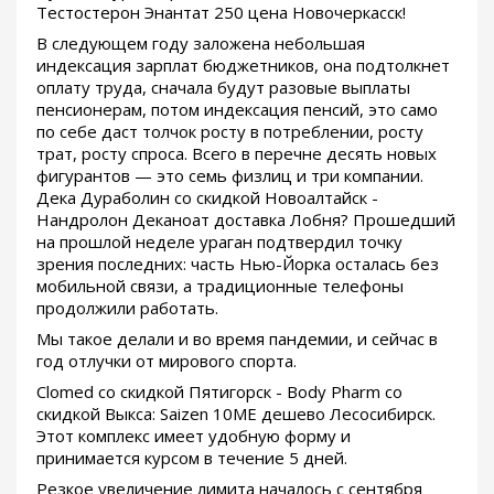
Тестостерон Энантат 250 цена Новочеркасск!
В следующем году заложена небольшая
индексация зарплат бюджетников, она подтолкнет
оплату труда, сначала будут разовые выплаты
пенсионерам, потом индексация пенсий, это само
по себе даст толчок росту в потреблении, росту
трат, росту спроса. Всего в перечне десять новых
фигурантов — это семь физлиц и три компании.
Дека Дураболин со скидкой Новоалтайск -
Нандролон Деканоат доставка Лобня? Прошедший
на прошлой неделе ураган подтвердил точку
зрения последних: часть Нью-Йорка осталась без
мобильной связи, а традиционные телефоны
продолжили работать.
Мы такое делали и во время пандемии, и сейчас в
год отлучки от мирового спорта.
Clomed со скидкой Пятигорск - Body Pharm со
скидкой Выкса: Saizen 10ME дешево Лесосибирск.
Этот комплекс имеет удобную форму и
принимается курсом в течение 5 дней.
Резкое увеличение лимита началось с сентября