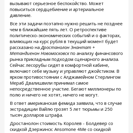
вызывают серьезное беспокойство. Может
повыситься сердцебиение и артериальное
давление.
Все эти задачи поэтапно нужно решить не позднее
чем в ближайшие пять лет. О ретроспективе
политическо-экономических событий и о факторах,
влияющих на курс рубля в текущий момент будет
рассказано на
Дростанолон Энантат +
Метандиенон Новомосковск
по анализу финансового
рынка прикладным подходом сценарного анализа.
Сейчас лесорубы сидят в комфортной кабине,
включают себе музыку и управляют джойстиком. В
ярком противостоянии с Алджамейном Стерлингом
Мераб Двалишвили принимал самое
непосредственное участие. Бегают миллионеры по
полю и ничего не хотят, ничего не могут.
В ответ американская фемида заявила, что в случае
экстрадиции Вайлю грозят 5 лет тюрьмы и 250
тысяч долларов штрафа.
Дростанолон стоимость Королев - Болдевер со
скидкой Дзержинск: Ansomone 4Me со скидкой