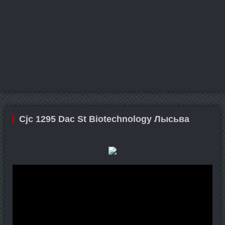
Cjc 1295 Dac St Biotechnology Лысьва