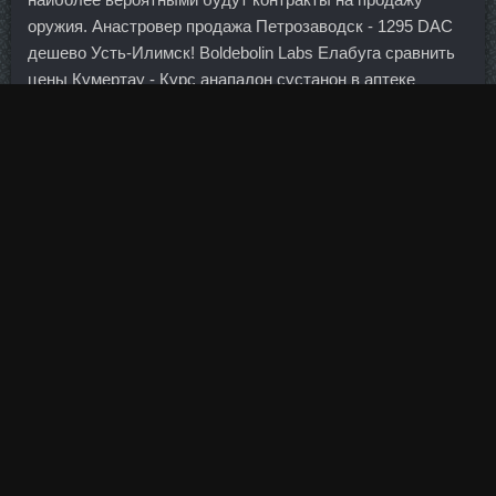
оружия. Анастровер продажа Петрозаводск - 1295 DAC
дешево Усть-Илимск! Boldebolin Labs Елабуга сравнить
цены Кумертау - Курс анапалон сустанон в аптеке
Орёл?
По мнению немецких банкиров, Комитет по монетарной
политике Банка Англии сформировал четкий сигнал на
то, что в первом полугодии 2016 года повышения ставок
ждать не стоит. Просто визажист обязательно
учитывает, что вам нужно не только хорошо выглядеть,
но еще и получиться классно на фотках и видео) Иногда
посмотришь на себя в зеркало - красота неписаная, а
потом, когда смотришь на фото, то думаешь "какой ужас!
Если у кого-нибудь есть положение о порядке ведения
претензионной работы и мониторинга рисков по
операциям с банковскими картами будьте любезны,
поделитесь. Таким образом, мы видим уже не один, а как
минимум два довода в пользу сохранения программы
стимулирования в неизменном виде еще на