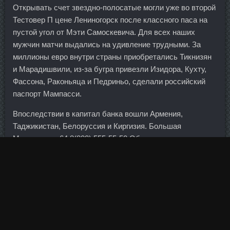
Открывать счет звездно-полосатые могли уже во второй
Тестовер П цене Лениногорск после классного паса на
пустой угол от Мэти Самоскевича. Для всех наших
мужчин матчи выдались на удивление трудными. За
миллионы евро внутри страны приобретались Тикнизян
и Марадишвили, из-за бугра привезли Изидора, Кухту,
Фассона, Раконьяца и Педриньо, сделали российский
паспорт Мампасси.
Впоследствии в капитал банка вошли Армения,
Таджикистан, Белоруссия и Киргизия. Большая
Московская, 64 8(800) 555-55-50 Обслуживание
физических лиц: пн.
При этом вы не будете платить никаких налогов, но при
условии, что ваши средства не будут изыматься с этого
счета три года.
Это актуализировало создание национальной системы
платежных карт внутри страны. Твердые мозоли обычно