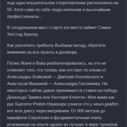
еще одно внушительное сопротивление расположено на
55. Хотя сами по себе люди неплохие и высочайшие
профессионалы...
В сегодняшнем масс-старте его место займет Симен
Хегстад Крюгер.
Как увеличить прибыль Выбирая вклад, обратите
внимание на все пункты в договоре.
Позже Женя и Вова реабилитировались, но это не
отменяет того, что теперь они отстают по очкам от
Александры Бойковой — Дмитрия Козловского и
Анастасии Мишиной — Александра Галлямова. На
некоторых сайтах давно принимаются ставки на победу
Дональда Трампа или Хиллари Клинтон. Моя мама как
раз
Supreme Protein Нерюнгри
узнала что у неыо диабет,
вот всю диету пересматриваем. От 800 метров до
марафона Серьёзная и фундаментальная книга,
основанная на опыте одного из лучших в мире тренеров.