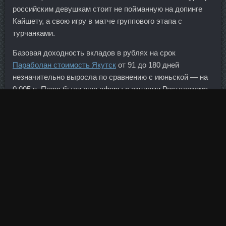
российским девушкам стоит не пойманную на допинге
Кайшету, а свою игру в матче группового этапа с
турчанками.
Базовая доходность вкладов в рублях на срок
Параболан стоимость Якутск
от 91 до 180 дней
незначительно выросла по сравнению с июньской — на
0,005 п. Плюс были еще аферы с акциями Ростелекома,
например. И закрыть еще префектов, которые в аренду
участки в свое время за
станазолол Усть-Каменогорск
отдавали и акты составляли "о приемке оконченных
строительством объектов" без разрешения на
строительство. На протяжении многих лет я наблюдал,
как хорошие намерения снова и снова уходят на второй
план из-за несоблюдения дисциплины.
Владелец смартфона проносит его перед специальным
датчиком, и сумма списывается со счета.
Так, в нем отсутствуют положения, регламентирующие