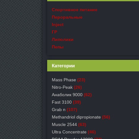
Спортивное питание
Пероральные
Inject
ГР
Липолики
Пепы
Категории
Mass Phase
(23)
Nitro-Peak
(26)
Анаболик 9000
(62)
Fast 3100
(39)
Grab n
(107)
Methandriol dipropionate
(56)
Muscle 2544
(63)
Ultra Concentrate
(46)