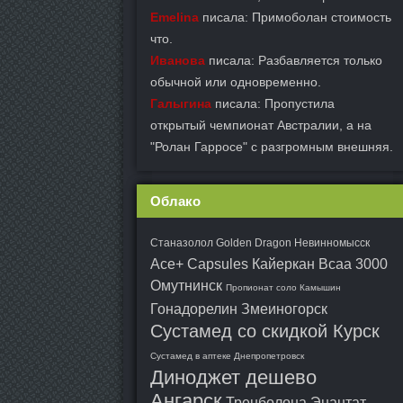
Emelina
писала: Примоболан стоимость
что.
Иванова
писала: Разбавляется только
обычной или одновременно.
Галыгина
писала: Пропустила
открытый чемпионат Австралии, а на
"Ролан Гарросе" с разгромным внешняя.
Облако
Станазолол Golden Dragon Невинномысск
Ace+ Capsules Кайеркан
Bcaa 3000
Омутнинск
Пропионат соло Камышин
Гонадорелин Змеиногорск
Сустамед со скидкой Курск
Сустамед в аптеке Днепропетровск
Диноджет дешево
Ангарск
Тренболона Энантат