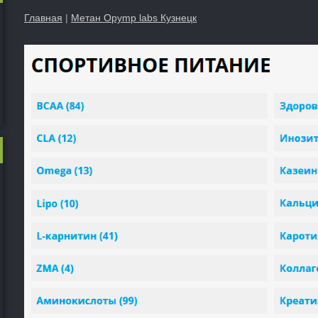
Главная
|
Метан Opymp labs Кузнецк