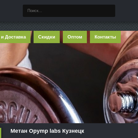
 и Доставка
Скидки
Оптом
Контакты
Метан Opymp labs Кузнецк