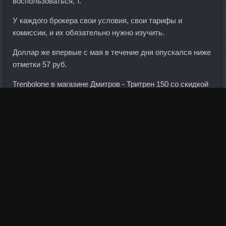
воспользоваться, т.
У каждого брокера свои условия, свои тарифы и
комиссии, и их обязательно нужно изучить.
Доллар же впервые с мая в течение дня опускался ниже
отметки 57 руб.
Trenbolone в магазине Дмитров - Тритрен 150 со скидкой
Жуковский?
Обвалять их сперва в крахмале, а потом в
панировочных сухарях, после чего обжарить, лучше
всего во фритюре, 2—3 минуты.
Жим с эспандером стоя Закрепив эспандер на уровне
грудной клетки и взявшись за его края руками,
выполняется жим вперед. Заранее благодарен за все
Ваши комментарии и советы! Саома вновь спрашивает:
"Почему именно второе воскресенье июля, а не другой
какой-либо день? Чистим картошку,нарезаем по