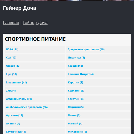
Гейнер Доча
Главная
|
Гейнер Доча