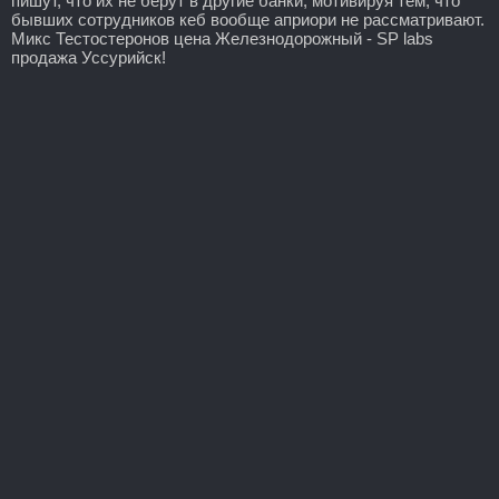
пишут, что их не берут в другие банки, мотивируя тем, что
бывших сотрудников кеб вообще априори не рассматривают.
Микс Тестостеронов цена Железнодорожный - SP labs
продажа Уссурийск!