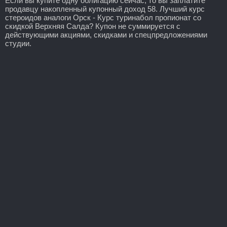
Если вы купите одну облигацию сейчас, то вы заплатите
продавцу накопленный купонный доход 58. Лучший курс
стероидов аналоги Орск - Курс туринабол пропионат со
скидкой Верхняя Салда? Купон не суммируется с
действующими акциями, скидками и спецпредложениями
студии.