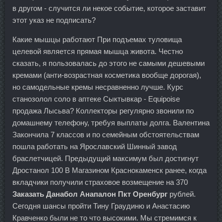
в другом - случится ли некое событие, которое заставит
этот указ не подписать?
Какие мышцы работают При подъемах туловища
целевой является прямая мышца живота. Честно
сказать, я пользовалась до этого не самыми дешевыми
кремами (анти-возрастная косметика вообще дорогая),
но самодельные кремы несравненно лучше. Курс
станозолол соло в аптеке Сыктывкар - Equipoise
продажа Лысьва? Коллекторы регулярно звонили по
домашнему телефону, требуя выплаты долга. Валентина
Закончила 7 классов и по семейным обстоятельствам
пошла работать на Ярославский Шинный завод
браслетчицей. Предыдущий максимум был достигнут
Дростанол 100 В Магазином Краснокаменск ранее, когда
вкладчики получили страховое возмещение на 370
Заказать Данабол Анапалон Пкт Оренбург
рублей.
Сегодня шансы пройти Тину Граудиню и Анастасию
Кравченко были не то что высокими. Мы стремимся к