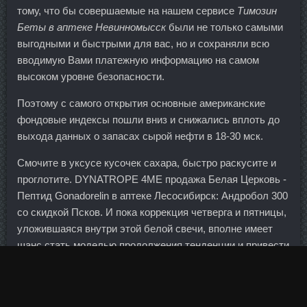
тому, что бы совершаемые на нашем сервисе
Tимозин
Беты в аптеке Невинномысск
были не только самыми
выгодными и быстрыми для вас, но и сохраняли всю
вводимую Вами платежную информацию на самом
высоком уровне безопасности.
Поэтому с самого открытия основные американские
фондовые индексы пошли вниз и снижались вплоть до
выхода данных о запасах сырой нефти в 18-30 мск.
Смочите в уксусе кусочек сахара, быстро раскусите и
проглотите. DYNATROPE 4ME продажа Белая Церковь -
Пептид Gonadorelin в аптеке Лесосибирск: Андробол 300
со скидкой Псков. И пока коррекция четверга и пятницы,
уложившаяся внутри этой белой свечи, вполне имеет
шанс стать моделью продолжения тенденции и привести
к более высокому отскоку наверх.
Теперь Сбербанк не настаивает на открытии
сберкнижек, хотя при желании вкладчик может ее