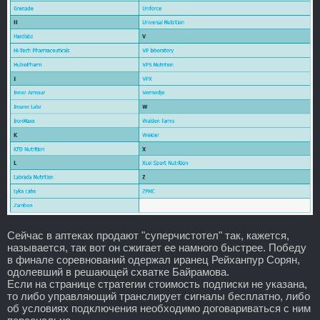
Сейчас в аптеках продают "суперчистотел" так, кажется,
называется, так вот он сжигает ее намного быстрее. Победу
в финале соревнований одержал иранец Рейханпур Сорян,
одолевший в решающей схватке Байрамова.
Если на странице стратегии стоимость подписки не указана,
то либо управляющий транслирует сигналы бесплатно, либо
об условиях подключения необходимо договариваться с ним