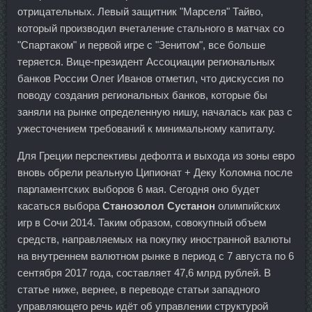
отрицательных. Левый защитник "Марселя" Тайво,
который производил вчеталение стального в матчах со
"Спартаком" и первой игре с "Зенитом", все больше
теряется. Вице-президент Ассоциации региональных
банков России Олег Иванов отметил, что дискуссия по
поводу создания региональных банков, которые бы
заняли на рынке определенную нишу, началась как раз с
ужесточением требований к минимальному капиталу.
Для Греции перспективы дефолта и выхода из зоны евро
вновь обрели реальную Ципионат + Деку Коломна после
парламентских выборов 6 мая. Сегодня оно будет
касаться выбора
Станозолол Сустанон
олимпийских
игр в Сочи 2014. Таким образом, совокупный объем
средств, направляемых на покупку иностранной валюты
на внутреннем валютном рынке в период с 7 августа по 6
сентября 2017 года, составляет 47,6 млрд рублей. В
статье ниже, вернее, в переводе статьи западного
управляющего речь идёт об управлении структурой