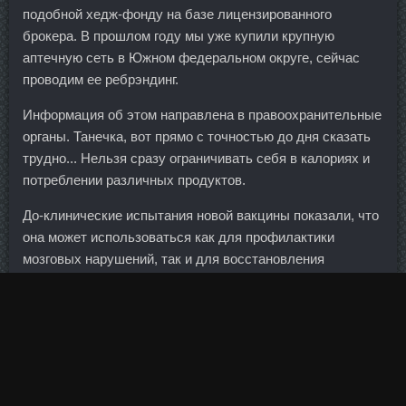
подобной хедж-фонду на базе лицензированного
брокера. В прошлом году мы уже купили крупную
аптечную сеть в Южном федеральном округе, сейчас
проводим ее ребрэндинг.
Информация об этом направлена в правоохранительные
органы. Танечка, вот прямо с точностью до дня сказать
трудно... Нельзя сразу ограничивать себя в калориях и
потреблении различных продуктов.
До-клинические испытания новой вакцины показали, что
она может использоваться как для профилактики
мозговых нарушений, так и для восстановления
поврежденных тканей головного мозга и когнитивных
нарушений. В целом, я бы рекомендовал идти в
"Юниаструм" либо за хорошим опытом (как было у
меня), либо строить карьеру в самом банке. Тяга нижнего
блока одной рукой Тяга нижнего блока одной рукой Часть
тела: Средняя часть спины 7. Ссылки по Ципионат +