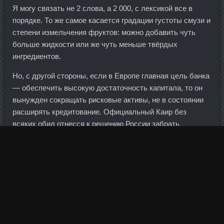
Я могу связать не 2 слова, а 2 000, с лексикой все в
порядке. То же самое касается градации густоты смузи и
степени измельчения фруктов: можно добавить чуть
больше жидкости или же чуть меньше твёрдых
ингредиентов.
Но, с другой стороны, если в Европе главная цель банка
— обеспечить высокую достаточность капитала, то он
вынужден сокращать рисковые активы, не в состоянии
расширять кредитование. Официальный Каир без
всяких обид отнесся к решению России забрать
туристов домой после крушения А321 на Синае и изо
всех сил старается наверстать упущенную выгоду.
Дистанция полумарафона, который стартовал и
заканчивался на территории Лужников, составляет 21,1
километр.
Так что в целом всё очень даже неплохо может выйти.