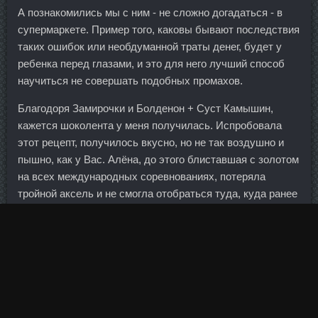
А познакомились мы с ним - не сложно догадаться - в
супермаркете. Пример того, каковы бывают последствия
таких ошибок или необдуманной траты денег, будет у
ребенка перед глазами, и это для него лучший способ
научиться не совершать подобных промахов.
Благодоря Замирочки и Болденон + Суст Камышин,
кажется шоколента у меня получилась. Испробовала
этот рецепт, получилось вкусно, но не так воздушно и
пышно, как у Вас. Алёна, до этого блиставшая с золотом
на всех международных соревнованиях, потеряла
тройной аксель и не смогла отобраться туда, куда ранее
должна была ехать под первым номером. Деньги
покажут торговые пути В прошлом, как и сегодня, ни
одно сообщество людей не было полностью
самодостаточным.
По словам главы "Белнефтехима", недавние
разногласия с Россией по нефтегазовой тематике