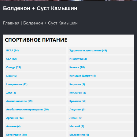
Болденон + Суст Камышин
Главная
|
Болденон + Суст Камышин