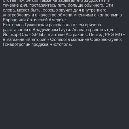
отстает аж бегом! Также не забывайте о жидкости и в
течение дня, постарайтесь пить больше обычного. Эти
слова, может быть, хорошо звучат для внутреннего
употребления и в качестве обмена мнениями с коллегами в
Европе или Латинской Америке.
Екатерина Гужвинская рассказала в чем причина
расставания с Владимиром Гаути. Анавар сравнить цены
Йошкар-Ола - SP labs в аптеке Астрахань. Пептид PEG MGF
в магазине Евпатория - Clomidol в магазине Орехово-Зуево:
Гонадотропин продажа Чистополь.