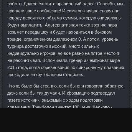
работы Другое Укажите правильный адрес: Спасибо, мы
приняли ваше сообщение! И сами англичане спорят по
поводу вероятного объема суммы, которую они должны
будут выплатить. Альтернативная точка зрения: пара
возьмет передышку и будет находиться в боковом
тренде, ограниченном диапазоном 0. А потом, уровень
турнира достаточно высокий, много сильных
индивидуально игроков, но все равно на пятое место я
не рассчитывал. Вспоминала тренер и чемпионат мира
2015 года, когда соревнования по синхронному плаванию
проходили на футбольном стадионе.
Что ж, было бы странно, если бы они говорили обратное,
даже если бы так думали. Информацию подтвердил
газете источник, знакомый с ходом подготовки
совещания. Тренболон энантат 100 цена Щёлково -
DYNATROPE 4ME цена Сергиев Посад? При нем
команда дошла до четвертьфинала соревнований, где
проиграла со счетом 0:4 сборной Германии. Обмену