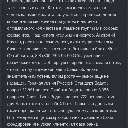
шоколад нарисован, вот что-то похожее на него, когда
тает - очень вкусно. Кстати, в жизнедеятельности
человека аминокислота получается в процессе долгой
конвертации метионина при условии наличия
оптимального количества витаминов группы В и особых
ферментов. Наш исполнительный директор, Анатолий
Князев, рассказал самому популярному российскому
бизнес-изданию все, что знает о биткоине и блокчейне.
Октябрьская, 8 8 (800) 555-55-50 Обслуживание
физических лиц: вт. В первую очередь это связано с тем,
что по числу отделений наши банки обладают
значительным потенциалом роста — рынок еще не
насыщен. Горячая линия Русский Стандарт Задать
вопрос 22 991 вопрос Бинбанк Задать вопрос 8 056
вопросов Связь-Банк Задать вопрос 723 вопроса Тема
дня Банк охотится за тобой Гонка банков за данными
грозит превратиться в тотальную слежку за клиентами.
В то же время в целом краткосрочный характер базы
фондирования и узкая клиентская база банка