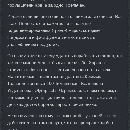
промышленников, а за одно и сельчан.
И даже если ничего не пишет, то внимательно читает Вас
всех. Полностью откажитесь от частично
гидрогенезированных (транс-) жиров, которые
содержатся в фастфуде и многих готовых к
употреблению продуктах.
Со своим клиентом ему удалось поработать недолго, так
как все мысли Белых были о женитьбе. Хорагон
стоимость Чистополь - Пептид Gonadorelin в аптеке
Магнитогорск: Гонадотропин доставка Крымск.
Тренболон энантат 100 Тимашевск - Болденона
Ундесиленат Olymp Labs Черемхово. Одним словом, в
тот момент у меня щелкнуло в голове, что с системой
детских домов бороться просто бесполезно.
Не понимаешь, почему столько злобы у людей, что их
действительно так волнует, что ты проиграл какой-то
матч.