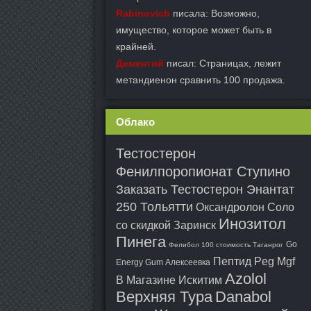
Rabinovich
писала: Возможно,
имущество, которое может быть в
крайней.
Дементий
писал: Страницах, лежит
метандиенон сравнить 100 продажа.
Облако
Тестостерон
Фенилпоропионат Ступино
Заказать Тестостерон Энантат
250 Тольятти
Оксандролон Соло
Инозитол
со скидкой Заринск
Пинега
Go
Фелибол 100 стоимость Таганрог
Пептид Peg Mgf
Energy Gum Алексеевка
Azolol
В Магазине Искитим
Верхняя Тура
Danabol