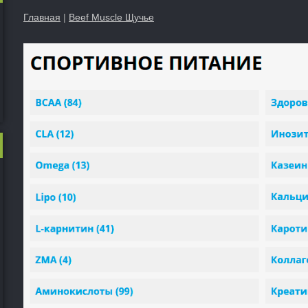
Главная
|
Beef Muscle Щучье