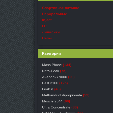
Спортивное питание
Пероральные
Inject
ГР
Липолики
Пепы
Категории
Mass Phase
(134)
Nitro-Peak
(75)
Анаболик 9000
(20)
Fast 3100
(125)
Grab n
(46)
Methandriol dipropionate
(52)
Muscle 2544
(66)
Ultra Concentrate
(83)