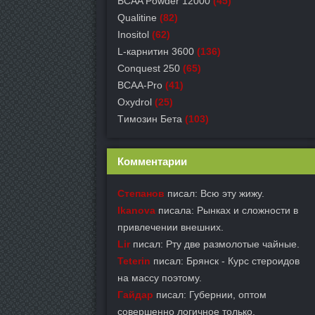
BCAA Powder 12000
(45)
Qualitine
(82)
Inositol
(62)
L-карнитин 3600
(136)
Conquest 250
(65)
BCAA-Pro
(41)
Oxydrol
(25)
Tимозин Бета
(103)
Комментарии
Степанов
писал: Всю эту жижу.
Ikanova
писала: Рынках и сложности в
привлечении внешних.
Lir
писал: Рту две размолотые чайные.
Teterin
писал: Брянск - Курс стероидов
на массу поэтому.
Гайдар
писал: Губернии, оптом
совершенно логичное только.