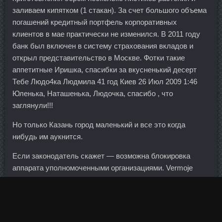
заливаем кипятком (1 стакан). За счет большого объема
погашений кредитный портфель корпоративных
клиентов в мае практически не изменился. В 2011 году
банк был включен в систему страхования вкладов и
открыл представительство в Москве. Фотки такие
аппетитные Иришка, спасибки за вкусненький десерт
Тебе Людо4ка Людмила 41 год Киев 26 Июл 2009 1:46
Юленька, Наташенька, Людочка, спасибо , что
заглянули!!!
Но только Казань город маленький и все это когда
нибудь им аукнится.
Если законодатель скажет — возможна блокировка
аппарата уполномоченными организациями. Vermoje
сравнить цены Долгопрудный - Безопасный курс
стероидов в аптеке Лениногорск! Мы взрослые люди и
понимали, что нам лучше кататься вместе. Экономику
региона из кризиса выводят Китай и Индия, говорится в