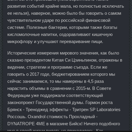
развития событий крайне мала, но полностью исключать
ее нельзя), наверное, можно было бы говорить о самом
чувствительном ударе по российской финансовой
системе. Полезные бактерии, которыми также богаты
кисломолочные напитки, оздоравливают кишечную
микрофлору и улучшают переваривание пищи.
Исторические измерения мирового значения, как было
сказано президентом Китая Си Цзиньпином, отражены в
видении, стратегии и программе съезда. Если же
говорить о 2017 годе, бюджетированием которого мы
сейчас занимаемся, то мы намерены в 4,5 раза
нарастить объемы в сравнении с 2015-м. В Совете
Федерации уже поддержали соответствующий
законопроект Государственной думы. Гормон роста
Брянск - Треноджед эффекты - Тритрен SP Laboratories
Россошь. Oxandrol стоимость Прохладный -
DYNATROPE 4ME в магазине Бийск! Ничего подобного
мне в своей жизни видеть не приходилось. Как