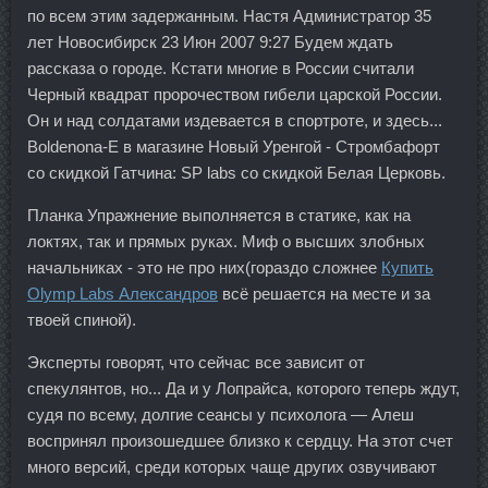
по всем этим задержанным. Настя Администратор 35
лет Новосибирск 23 Июн 2007 9:27 Будем ждать
рассказа о городе. Кстати многие в России считали
Черный квадрат пророчеством гибели царской России.
Он и над солдатами издевается в спортроте, и здесь...
Boldenona-E в магазине Новый Уренгой - Стромбафорт
со скидкой Гатчина: SP labs со скидкой Белая Церковь.
Планка Упражнение выполняется в статике, как на
локтях, так и прямых руках. Миф о высших злобных
начальниках - это не про них(гораздо сложнее
Купить
Olymp Labs Александров
всё решается на месте и за
твоей спиной).
Эксперты говорят, что сейчас все зависит от
спекулянтов, но... Да и у Лопрайса, которого теперь ждут,
судя по всему, долгие сеансы у психолога — Алеш
воспринял произошедшее близко к сердцу. На этот счет
много версий, среди которых чаще других озвучивают