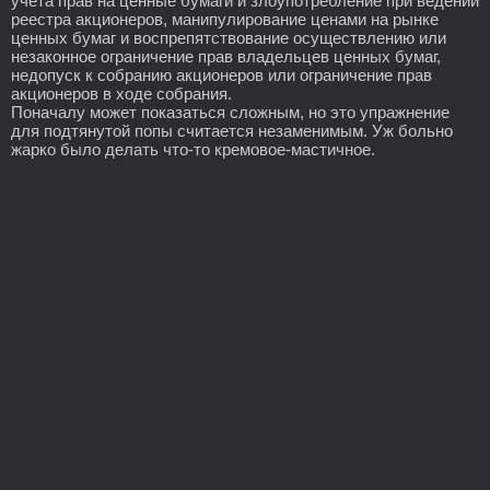
учета прав на ценные бумаги и злоупотребление при ведении
реестра акционеров, манипулирование ценами на рынке
ценных бумаг и воспрепятствование осуществлению или
незаконное ограничение прав владельцев ценных бумаг,
недопуск к собранию акционеров или ограничение прав
акционеров в ходе собрания.
Поначалу может показаться сложным, но это упражнение
для подтянутой попы считается незаменимым. Уж больно
жарко было делать что-то кремовое-мастичное.