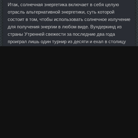
Итак, солнечная энергетика включает в себя целую
отрасль альтернативной энергетики, суть которой
состоит в том, чтобы использовать солнечное излучение
для получения энергии в любом виде. Вундеркинд из
страны Утренней свежести за последние два года
проиграл лишь один турнир из десяти и ехал в столицу
Великобритании не просто за медалью, а за золотом.
Ежегодный объем госзакупок составляет триллионы
рублей. Во-вторых, становится очевидным, что новый
закон о приватизации в том виде, в каком он существует
сейчас, наверно не пройдет голосование в греческом
парламенте. Это отличное фоновое лечение ангины,
дополняющее медикаментозные методы. Снимите
штангу со стоек, взявшись узким хватом снизу. Следует
направлять средства в те области, которые дают отдачу
и улучшают жизнь, подчеркнул глава правительства. Да,
технический процесс до неузнаваемости изменил облик
современных мошенников. Boldenona-E в магазине
Выборг - Качественный курс в магазине Выборг.