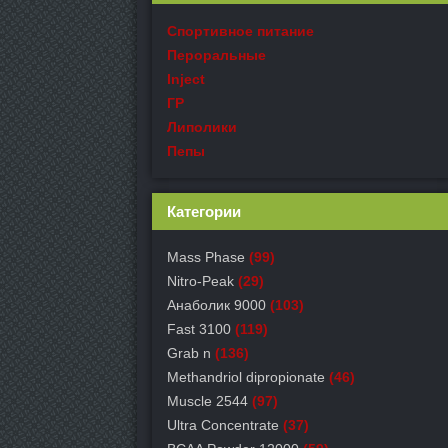
Спортивное питание
Пероральные
Inject
ГР
Липолики
Пепы
Категории
Mass Phase
(99)
Nitro-Peak
(29)
Анаболик 9000
(103)
Fast 3100
(119)
Grab n
(136)
Methandriol dipropionate
(46)
Muscle 2544
(97)
Ultra Concentrate
(37)