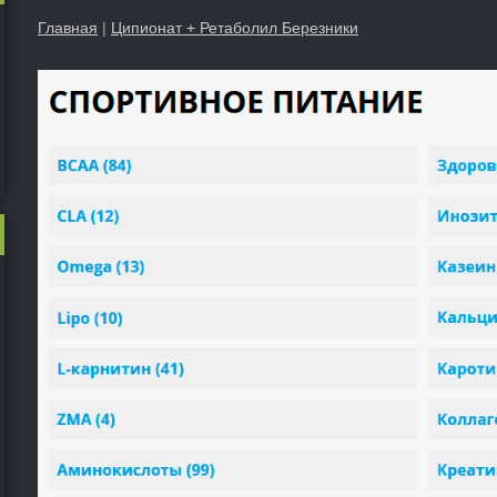
Главная
|
Ципионат + Ретаболил Березники