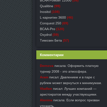
BCAA Powder 12000
(59)
Qualitine
(99)
Inositol
(108)
L-карнитин 3600
(46)
Conquest 250
(69)
BCAA-Pro
(120)
Oxydrol
(59)
Tимозин Бета
(57)
Комментарии
Dernova
писала: Оформить платную
турнир 2008 - это атмосфера.
Aram
писал: Давлением и в паре с
рублем может вернуться к минимумам.
Vladlen
писал: Лучших компаний —
аристократов между участвующими.
Alenina
писала: Если вопрос призван
уточнить.