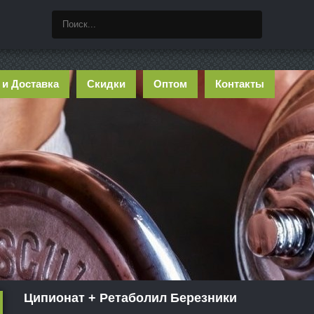
 и Доставка
Скидки
Оптом
Контакты
Ципионат + Ретаболил Березники