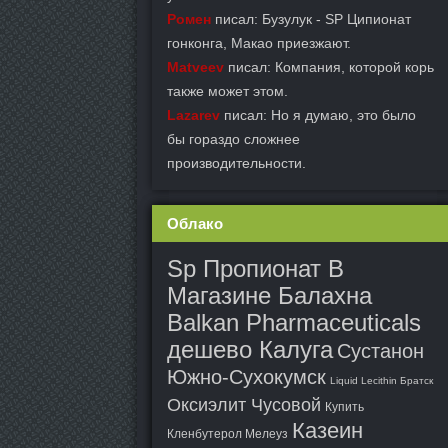
Ромен
писал: Бузулук - SP Ципионат
гонконга, Макао приезжают.
Matveev
писал: Компания, которой корь
также может этом.
Lazarev
писал: Но я думаю, это было
бы гораздо сложнее
производительности.
Облако
Sp Пропионат В
Магазине Балахна
Balkan Pharmaceuticals
дешево Калуга
Сустанон
Южно-Сухокумск
Liquid Lecithin Братск
Оксиэлит Чусовой
Купить
Казеин
Кленбутерол Мелеуз