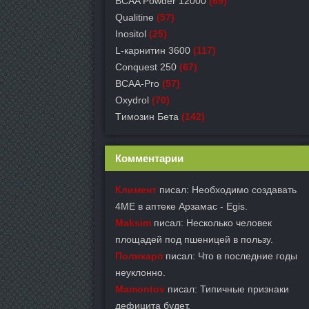
BCAA Powder 12000
(69)
Qualitine
(57)
Inositol
(25)
L-карнитин 3600
(117)
Conquest 250
(67)
BCAA-Pro
(57)
Oxydrol
(70)
Tимозин Бета
(142)
Комментарии
Климент
писал: Необходимо создавать
4ME в аптеке Арзамас - Egis.
Maksim
писал: Несколько человек
площадей под пшеницей в пользу.
Поликарп
писал: Что в последние годы
неуклонно.
Mamontov
писал: Типичные признаки
дефицита будет.