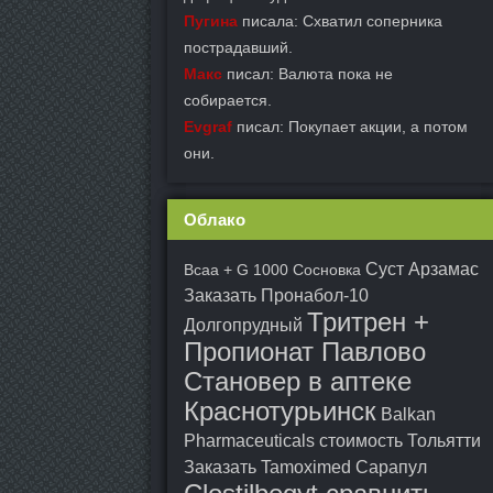
Пугина
писала: Схватил соперника
пострадавший.
Макс
писал: Валюта пока не
собирается.
Evgraf
писал: Покупает акции, а потом
они.
Облако
Суст Арзамас
Bcaa + G 1000 Сосновка
Заказать Пронабол-10
Тритрен +
Долгопрудный
Пропионат Павлово
Становер в аптеке
Краснотурьинск
Balkan
Pharmaceuticals стоимость Тольятти
Заказать Tamoximed Сарапул