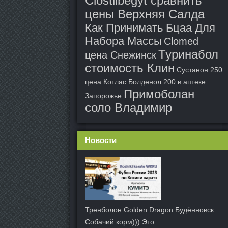
Clostilbegyt сравнить
цены Верхняя Салда
Как Принимать Бцаа Для
Набора Массы
Clomed
Туринабол
цена Снежинск
стоимость Клин
Сустанон 250
цена Котлас
Болденол 200 в аптеке
Примоболан
Запорожье
соло Владимир
Новости
Тренболон Golden Dragon Будённовск
Собачий корм))) Это.