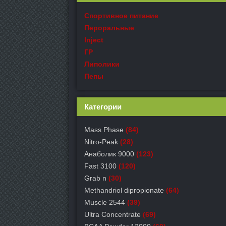
Спортивное питание
Пероральные
Inject
ГР
Липолики
Пепы
Категории
Mass Phase
(84)
Nitro-Peak
(28)
Анаболик 9000
(123)
Fast 3100
(120)
Grab n
(30)
Methandriol dipropionate
(64)
Muscle 2544
(39)
Ultra Concentrate
(69)