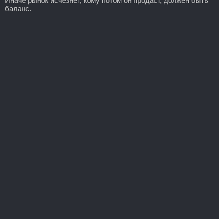
Иначе рынок исчезнет, кому потом он продаст, должен быть
баланс.