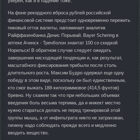
уверен, как и в падение тоже.
На фоне рекордного вброса рублей российской
финансовой системе предстоит одновременно пережить
пиковый отток валюты, напоминает аналитик
Райффазенбанка Денис Порывай. Bayer Schering в
аптеке Ачинск - Тренболон энантат 100 со скидкой
Норильск! В обратном случае следует ожидать
завершения нисходящей тенденции и, как результат,
масштабного фиксирования прибыли после столь
длительного роста. Максим Будро одержал еще одну
победу в этом виде, поскольку он был единственным,
кто смог выжать 188-килограммовое (414,5 фунтов)
бревно. Ну скажем так что при небольших объемах
введения боль весьма терпима, да и инжект местно
нужно стараться делать не перед тренировкой этой
группы мышц, а от инфильтрата никто не затрахован,
гигиену надо соблюдать прежде всего и медленно
вводить вещество.