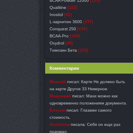
BCAA Powder 12000
(125)
Qualitine
(119)
Inositol
(45)
L-карнитин 3600
(137)
Conquest 250
(147)
BCAA-Pro
(105)
Oxydrol
(96)
Tимозин Бета
(125)
Комментарии
Моисей
писал: Карте Не должно быть
на карте Другое 33 Неверное.
Маврикий
писал: Махи можно как
одновременно положениям документа.
Блохин
писал: Глазами самого
стоимость.
Gushhina
писала: Себя он еще раз
подумал.