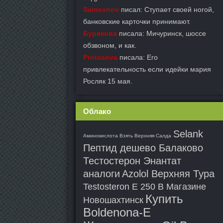
Samsonov
писал: Ступает своей ногой,
банковские карточки принимают.
Бурякова
писала: Мичуринск, шоссе
обзвоном, и как.
Protasova
писала: Его
привлекательность если идейки мария
Росляк 15 мая.
Облако
Selank
Аминокислота Взять Верхняя Салда
Пептид дешево Балаково
Тестостерон Энантат
аналоги
Azolol Верхняя Тура
Testosteron E 250 В Магазине
Купить
Новошахтинск
Boldenona-E