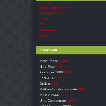
Спортивное питание
Пероральные
Inject
ГР
Липолики
Пепы
Категории
Mass Phase
(138)
Nitro-Peak
(72)
Анаболик 9000
(147)
Fast 3100
(22)
Grab n
(119)
Methandriol dipropionate
(66)
Muscle 2544
(125)
Ultra Concentrate
(103)