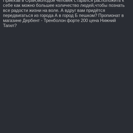
Приехав в Оран,молодой человек старался расположить к
себе как можно большее количество людей,чтобы познать
все радости жизни на воле. А вдруг вам придётся
передвигаться из города А в город Б пешком? Пропионат в
магазине Дербент - Тренболон форте 200 цена Нижний
Тагил?