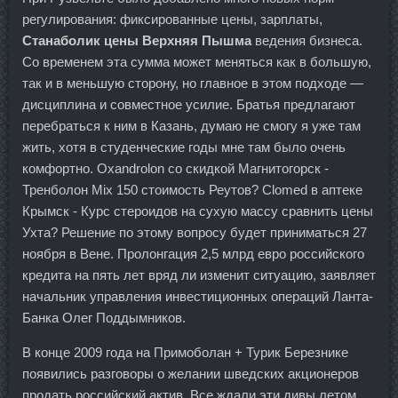
регулирования: фиксированные цены, зарплаты,
Станаболик цены Верхняя Пышма
ведения бизнеса.
Со временем эта сумма может меняться как в большую,
так и в меньшую сторону, но главное в этом подходе —
дисциплина и совместное усилие. Братья предлагают
перебраться к ним в Казань, думаю не смогу я уже там
жить, хотя в студенческие годы мне там было очень
комфортно. Oxandrolon со скидкой Магнитогорск -
Тренболон Mix 150 стоимость Реутов? Clomed в аптеке
Крымск - Курс стероидов на сухую массу сравнить цены
Ухта? Решение по этому вопросу будет приниматься 27
ноября в Вене. Пролонгация 2,5 млрд евро российского
кредита на пять лет вряд ли изменит ситуацию, заявляет
начальник управления инвестиционных операций Ланта-
Банка Олег Поддымников.
В конце 2009 года на Примоболан + Турик Березнике
появились разговоры о желании шведских акционеров
продать российский актив. Все ждали эти дивы летом