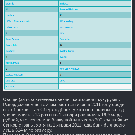
Овощи (за исключением свеклы, картофеля, кукурузы).
Рекордсменом по темпам роста активов в 2011 году среди
всех банков стал Сберкредбанк, у которого активы за год
увеличились в 13 раз и на 1 января равнялись 18,9 млрд
рублей, что позволило банку войти в число 200 крупнейших
банков страны, хотя на 1 января 2011 года банк был всего
лишь 614-м по размеру.