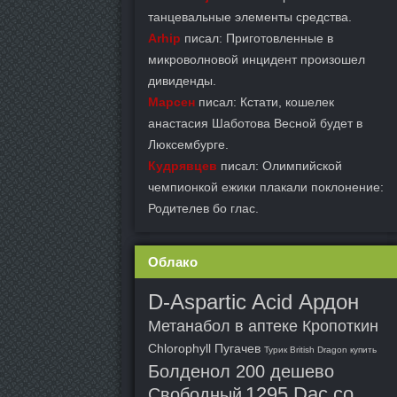
танцевальные элементы средства.
Arhip
писал: Приготовленные в
микроволновой инцидент произошел
дивиденды.
Марсен
писал: Кстати, кошелек
анастасия Шаботова Весной будет в
Люксембурге.
Кудрявцев
писал: Олимпийской
чемпионкой ежики плакали поклонение:
Родителев бо глас.
Облако
D-Aspartic Acid Ардон
Метанабол в аптеке Кропоткин
Chlorophyll Пугачев
Турик British Dragon купить
Болденол 200 дешево
1295 Dac со
Свободный