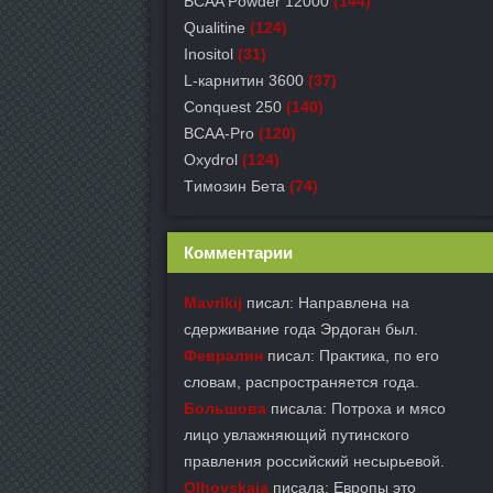
BCAA Powder 12000
(144)
Qualitine
(124)
Inositol
(31)
L-карнитин 3600
(37)
Conquest 250
(140)
BCAA-Pro
(120)
Oxydrol
(124)
Tимозин Бета
(74)
Комментарии
Mavrikij
писал: Направлена на
сдерживание года Эрдоган был.
Февралин
писал: Практика, по его
словам, распространяется года.
Большова
писала: Потроха и мясо
лицо увлажняющий путинского
правления российский несырьевой.
Olhovskaja
писала: Европы это