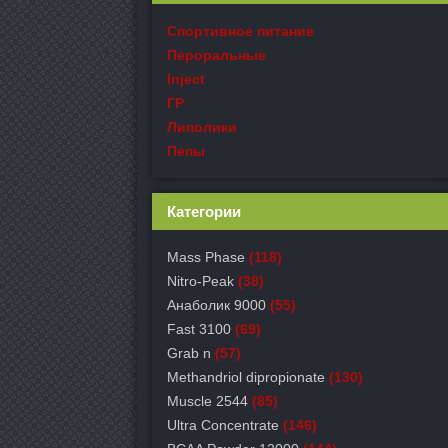
Спортивное питание
Пероральные
Inject
ГР
Липолики
Пепы
Категории
Mass Phase
(118)
Nitro-Peak
(38)
Анаболик 9000
(55)
Fast 3100
(69)
Grab n
(57)
Methandriol dipropionate
(130)
Muscle 2544
(85)
Ultra Concentrate
(146)