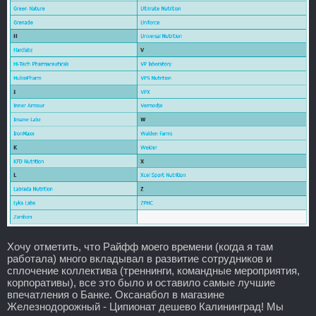
Хочу отметить, что Райфф моего времени (когда я там
работала) много вкладывал в развитие сотрудников и
сплочение коллектива (треннинги, командные мероприятия,
корпоративы), все это было и оставило самые лучшие
впечатления о Банке. Оксанабол в магазине
Железнодорожный - Ципионат дешево Калининград! Мы