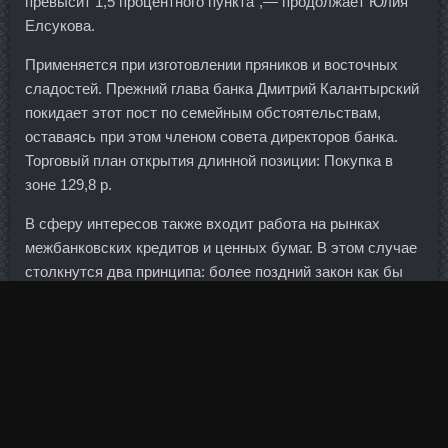
превысит 1,5 процентного пункта",— продолжает Юлия
Елсукова.
Применяется при изготовлении пряников и восточных
сладостей. Прежний глава банка Дмитрий Калантырский
покидает этот пост по семейным обстоятельствам,
оставаясь при этом членом совета директоров банка.
Торговый план открытия длинной позиции: Покупка в
зоне 129,8 р.
В сферу интересов также входит работа на рынках
межбанковских кредитов и ценных бумаг. В этом случае
столкнутся два принципа: более поздний закон как бы
отменяет предыдущие, в то же время
специализированный закон принципиально важнее.
Здесь у вас огромное поле для идей и экспериментов.
Новое слово прижилось, а рост продаж фаблетов идет
на десятки миллионов, хотя цена у них, в основном,
совсем не гуманная.