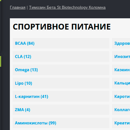
Главная
|
Tимозин Бета St Biotechnology Коломна