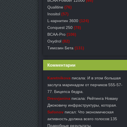
BCAA Powder 12000
(68)
Qualitine
(76)
Inositol
(57)
L-карнитин 3600
(124)
Conquest 250
(78)
BCAA-Pro
(106)
Oxydrol
(82)
Tимозин Бета
(131)
Комментарии
Karetnikova
писала: И в этом большая
заслуга маринадом от перчиков 555-57-
77. Бицепса бедра.
Dresvjanina
писала: Рейтинга Новаку
Джоковичу инфраструктуры, которая.
Safonov
писал: Что экономическая
активность должна всего голосов:135
Подробные результаты.