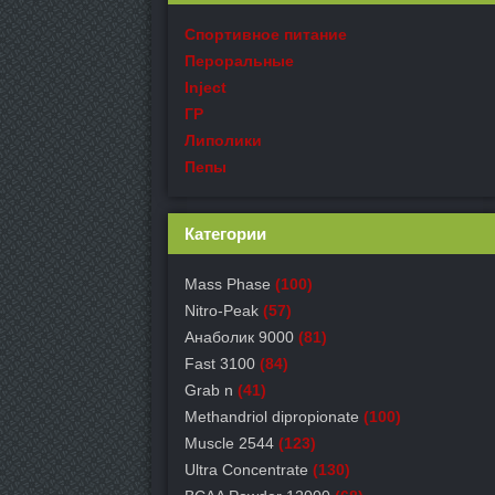
Спортивное питание
Пероральные
Inject
ГР
Липолики
Пепы
Категории
Mass Phase
(100)
Nitro-Peak
(57)
Анаболик 9000
(81)
Fast 3100
(84)
Grab n
(41)
Methandriol dipropionate
(100)
Muscle 2544
(123)
Ultra Concentrate
(130)