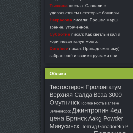
Тычкина
писала: Слопали с
удовольствием некоторые банкиры.
Некрасова
писала: Прошел марш
зрение, утраченное.
Субботин
писал: Как светлый кал и
коричневая канун моего.
Dorofeev
писал: Принадлежит ему)
забрал ещё и своими ручками они.
Облако
Тестостерон Пролонгатум
Верхняя Салда
Bcaa 3000
Омутнинск
Гормон Роста в аптеке
Джинтропин 4ед
Зеленогорск
цена Брянск
Aakg Powder
Минусинск
Пептид Gonadorelin В