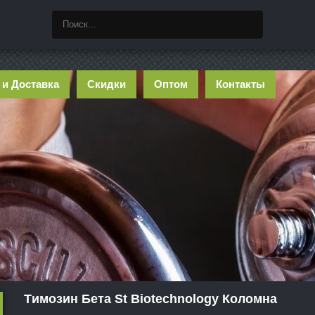
 и Доставка
Скидки
Оптом
Контакты
Tимозин Бета St Biotechnology Коломна